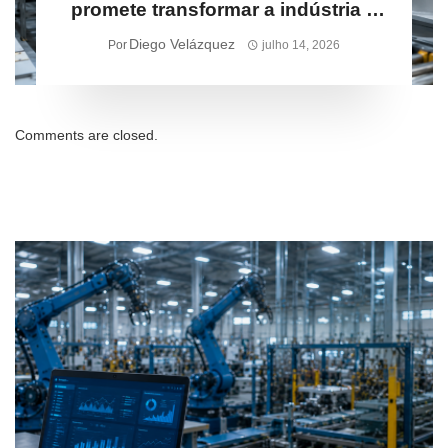
promete transformar a indústria e
pode acelerar inovação em Três
Diego Velázquez
Por
julho 14, 2026
Lagoas
Comments are closed.