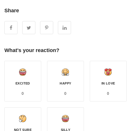
Share
What's your reaction?
EXCITED
HAPPY
IN LOVE
0
0
0
NOT SURE
SILLY