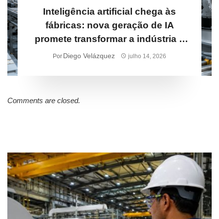
Inteligência artificial chega às
fábricas: nova geração de IA
promete transformar a indústria e
pode acelerar inovação em Três
Diego Velázquez
Por
julho 14, 2026
Lagoas
Comments are closed.