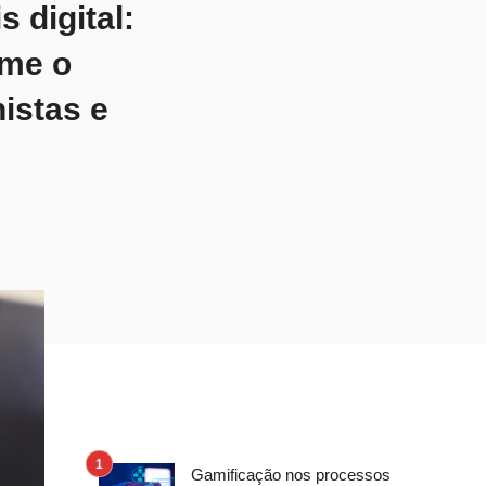
 digital:
rme o
istas e
Gamificação nos processos