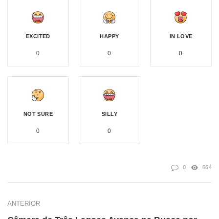
EXCITED
HAPPY
IN LOVE
0
0
0
NOT SURE
SILLY
0
0
0
664
ANTERIOR