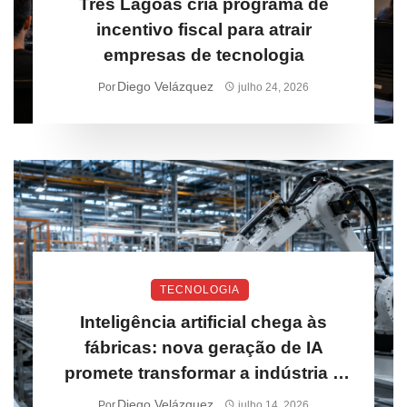
Três Lagoas cria programa de
incentivo fiscal para atrair
empresas de tecnologia
Diego Velázquez
Por
julho 24, 2026
TECNOLOGIA
Inteligência artificial chega às
fábricas: nova geração de IA
promete transformar a indústria e
pode acelerar inovação em Três
Diego Velázquez
Por
julho 14, 2026