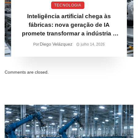
TECNOLOGIA
Inteligência artificial chega às
fábricas: nova geração de IA
promete transformar a indústria e
pode acelerar inovação em Três
Diego Velázquez
Por
julho 14, 2026
Lagoas
Comments are closed.