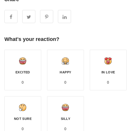
What's your reaction?
EXCITED
HAPPY
IN LOVE
0
0
0
NOT SURE
SILLY
0
0