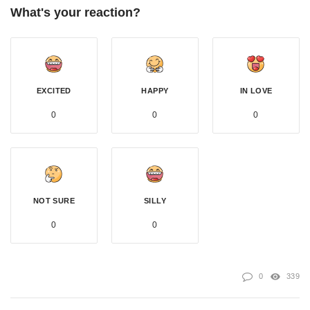
What's your reaction?
EXCITED
HAPPY
IN LOVE
0
0
0
NOT SURE
SILLY
0
0
0
339