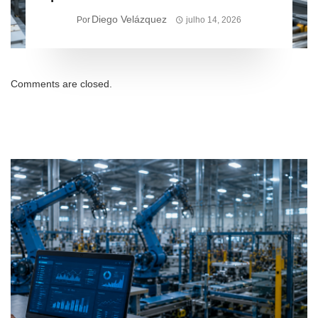
pode acelerar inovação em Três
Diego Velázquez
Por
julho 14, 2026
Lagoas
Comments are closed.