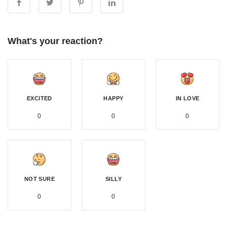
What's your reaction?
EXCITED
HAPPY
IN LOVE
0
0
0
NOT SURE
SILLY
0
0