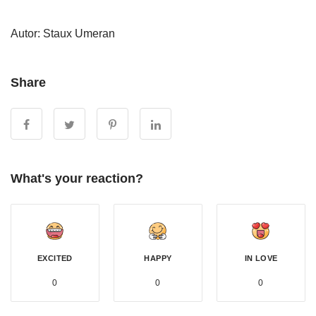
Autor:
Staux Umeran
Share
What's your reaction?
EXCITED
HAPPY
IN LOVE
0
0
0