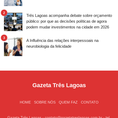
Três Lagoas acompanha debate sobre orçamento
público: por que as decisões políticas de agora
podem mudar investimentos na cidade em 2026
A Influência das relações interpessoais na
neurobiologia da felicidade
Gazeta Três Lagoas
HOME
SOBRE NÓS
QUEM FAZ
CONTATO
Gazeta Três Lagoas -
contato@gazetatreslagoas.com.br
- tel.