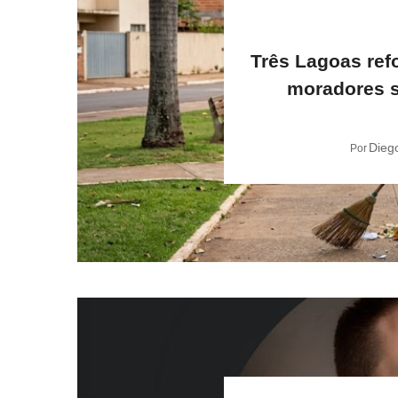
Três Lagoas ref
moradores s
Dieg
Por