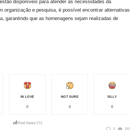
estão disponíveis para atender às necessidades da
m organização e pesquisa, é possível encontrar alternativas
ia, garantindo que as homenagens sejam realizadas de
IN LOVE
NOT SURE
SILLY
0
0
0
Post Views:
172
0
16