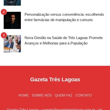
Personalização versus conveniência: escolhendo
entre farmácias de manipulação e comuns
Nova Gestão na Saúde de Três Lagoas Promete
Avanços e Melhorias para a População
Gazeta Três Lagoas
HOME
SOBRE NÓS
QUEM FAZ
CONTATO
Gazeta Três Lagoas -
contato@gazetatreslagoas.com.br
- tel.